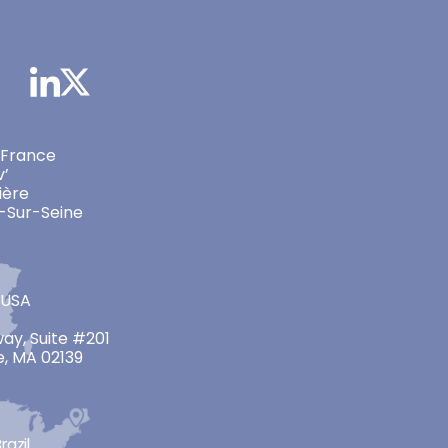
 France
v’
ière
-Sur-Seine
 USA
ay, Suite #201
, MA 02139
razil