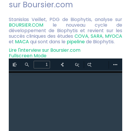
sur Boursier.com
Stanislas Veillet, PDG de Biophytis, analyse sur
BOURSIER.COM
le nouveau cycle de
développement de Biophytis et revient sur les
succès cliniques des études
COVA
,
SARA
,
MYOCA
et
MACA
qui sont dans le
pipeline
de Biophytis.
Lire l'interview sur Boursier.com
Fullscreen Mode