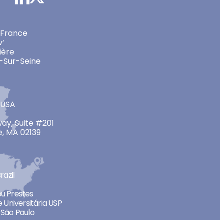
 France
v’
ière
-Sur-Seine
 USA
ay, Suite #201
, MA 02139
razil
neu Prestes
 Universitária USP
São Paulo