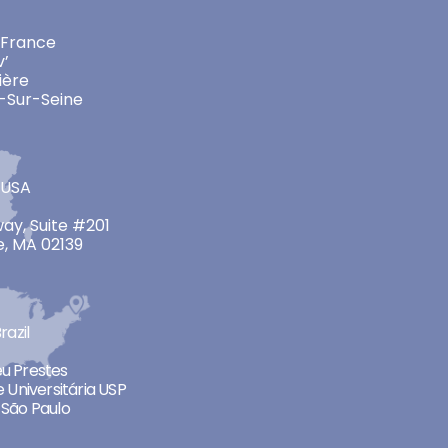
 France
v’
ière
-Sur-Seine
 USA
ay, Suite #201
, MA 02139
razil
neu Prestes
 Universitária USP
São Paulo