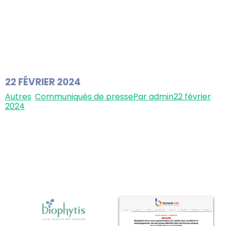
à l’International Conference on Frailty and
Sarcopenia Research & Geroscience Task Force
(ICFSR) du 12 au 14 mars, à Toulouse. L’International
Conference on Frailty and Sarcopenia Research
(ICFSR) est un événement scientifique annuel dédié à
l’accélération du développement d’essais…
22 FÉVRIER 2024
Autres
,
Communiqués de presse
Par
admin
22 février
2024
« Vivre longtemps en bonne santé » – Publication d’un
livre sur la médecine et la science de la longévité
Biophytis annonce la publication d’un livre écrit par
Stanislas Veillet, Président fondateur de la société,
ainsi que par René Lafont, professeur émérite à
Sorbonne Université et co-fondateur de Biophytis, et
Jean Mariani, professeur et directeur…