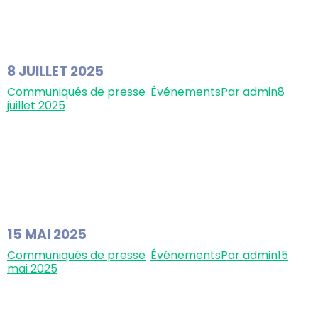
la vie. Cette collaboration a pour objectif d’accélérer
la découverte et le développement de nouvelles
petites molécules destinées…
8 JUILLET 2025
Communiqués de presse
,
Événements
Par
admin
8
juillet 2025
Biophytis au cœur de l’innovation dans la longévité à
la conference World Aging & Rejuvenation 2025
Biophytis annonce sa participation au 7e World Aging
& Rejuvenation Conference (ARC 2025), qui se tiendra
à Vienne, en Autriche, du 9 au 10 juillet 2025. À
l’occasion de cet événement international de
référence sur le vieillissement et la…
15 MAI 2025
Communiqués de presse
,
Événements
Par
admin
15
mai 2025
Biophytis met en lumière son approche innovante du
traitement de l’obésité lors d’une présentation
majeure au congrès ECO 2025 Biophytis annonce sa