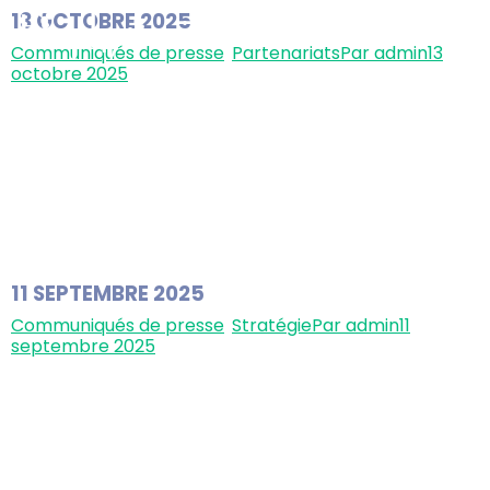
13 OCTOBRE 2025
Communiqués de presse
,
Partenariats
Par
admin
13
octobre 2025
BIOPHYTIS et un consortium d’investisseurs incluant
RONGHUI RENHE Life Technology unissent leurs forces
pour financer et lancer le tout premier essai clinique
de Phase 3 dans la sarcopénie Création d’une
coentreprise à Hong-Kong Injection de 20 M$ par le
consortium d’investisseurs asiatiques Démarrage des
opérations cliniques tout début 2026 Un protocole
d’accord, ou Memorandum of…
11 SEPTEMBRE 2025
Communiqués de presse
,
Stratégie
Par
admin
11
septembre 2025
Biophytis dévoile sa stratégie d’essai de phase 3 dans
la sarcopénie avec BIO101 en Europe et en Asie
Biophytis présente une mise à jour détaillée de son
plan clinique et réglementaire pour l’essai-clinique de
phase 3 SARA de BIO101, ciblant la sarcopénie liée à
l’âge. Cet essai-clinique a vocation à devenir le tout