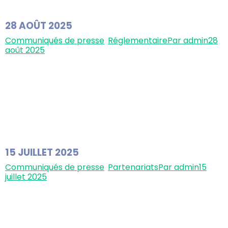
premier essai…
28 AOÛT 2025
Communiqués de presse
,
Réglementaire
Par
admin
28
août 2025
Biophytis obtient l’autorisation de l’EMA et des
autorités belges pour démarrer son essai clinique de
phase 3 dans la sarcopénie Biophytis annonce que les
volets I (évaluation scientifique de l’Agence
européenne des médicaments – EMA) et II
(évaluation éthique nationale en Belgique) de sa
demande d’essai clinique (CTA) pour une étude de
phase 3 dans…
15 JUILLET 2025
Communiqués de presse
,
Partenariats
Par
admin
15
juillet 2025
Biophytis s’associe à Lynx Analytics dans le domaine
de l’IA pour accélérer la découverte de médicaments
contre la sarcopénie Biophytis annonce aujourd’hui un
partenariat stratégique avec Lynx Analytics, leader en
solutions d’intelligence artificielle pour les sciences de