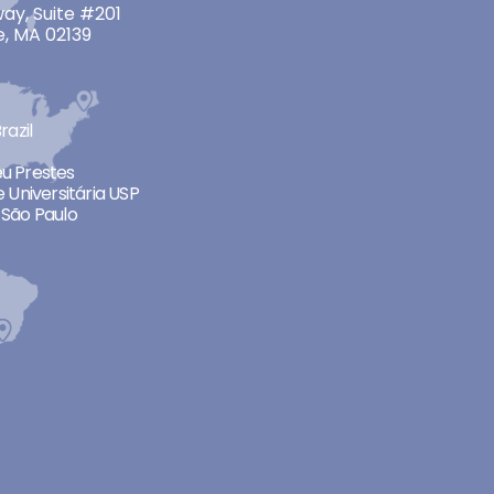
ay, Suite #201
, MA 02139
razil
neu Prestes
 Universitária USP
São Paulo