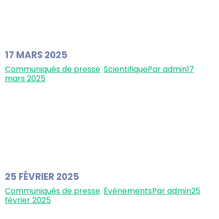
participation active au 32ᵉ Congrès Européen sur
l’Obésité (ECO 2025), qui s’est tenu du 11 au 14 mai à
Malaga, en Espagne. Lors de cet événement
international de premier plan, qui réunit des…
17 MARS 2025
Communiqués de presse
,
Scientifique
Par
admin
17
mars 2025
Biophytis révolutionne la sarcopénie Publication des
résultats de Phase II (étude SARA-INT) Confirmation
du passage à la Phase 3 pour BIO101 Biophytis est
heureuse d’annoncer une première mondiale : la
publication des résultats de l’étude clinique de phase
2 SARA-INT dans le Journal of Cachexia, Sarcopenia
and Muscle (JCSM), journal de référence pour la
recherche…
25 FÉVRIER 2025
Communiqués de presse
,
Événements
Par
admin
25
février 2025
Biophytis participe au 15ᵉ Congrès ICFSR sur la fragilité
et la sarcopénie Biophytis annonce qu’elle participera