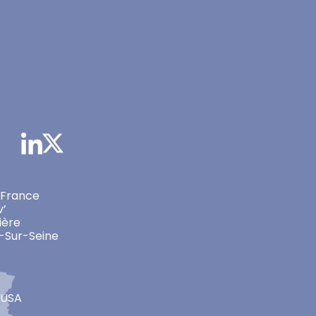
 France
v’
ière
-Sur-Seine
 USA