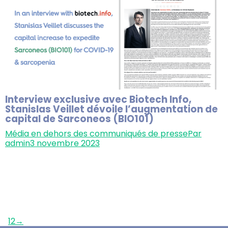
Interview exclusive avec Biotech Info,
Stanislas Veillet dévoile l’augmentation de
capital de Sarconeos (BIO101)
Média en dehors des communiqués de presse
Par
admin
3 novembre 2023
Dans une interview exclusive avec Biotech Info,
Stanislas Veillet, CEO & co-fondateur de Biophytis,
dévoile l’augmentation de capital pour Sarconeos
(BIO101) ciblant la COVID-19 et la sarcopénie. Avec les
essais de phase 3 en vue, les actionnaires sont invités
à rejoindre cette phase pivot. Lire ici
→
1
2
→